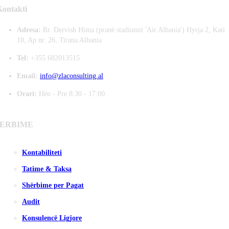
Kontakti
Adresa:
Rr. Dervish Hima (pranë stadiumit 'Air Albania') Hyrja 2, Kati
10, Ap nr. 26, Tirana Albania
Tel:
+355 682013515
Email:
info@zlaconsulting.al
Orari:
Hën - Pre 8:30 - 17:00.
ERBIME
Kontabiliteti
Tatime & Taksa
Shërbime per Pagat
Audit
Konsulencë Ligjore