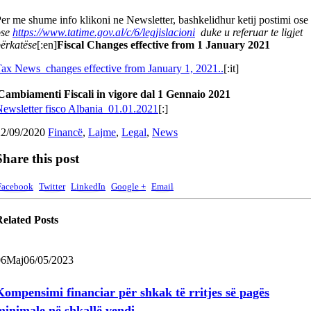
er me shume info klikoni ne Newsletter, bashkelidhur ketij postimi ose
ose
https://www.tatime.gov.al/c/6/legjislacioni
duke u referuar te ligjet
ërkatëse
[:en]
Fiscal Changes effective from 1 January 2021
ax News_changes effective from January 1, 2021..
[:it]
Cambiamenti Fiscali in vigore dal 1 Gennaio 2021
ewsletter fisco Albania_01.01.2021
[:]
22/09/2020
Financë
,
Lajme
,
Legal
,
News
Share this post
Facebook
Twitter
LinkedIn
Google +
Email
Related
Posts
06
Maj
06/05/2023
Kompensimi financiar për shkak të rritjes së pagës
minimale në shkallë vendi