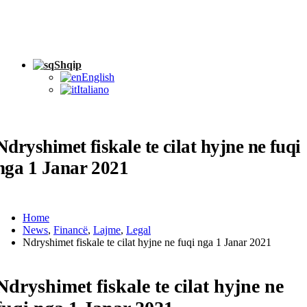
Shqip
English
Italiano
Ndryshimet fiskale te cilat hyjne ne fuqi
nga 1 Janar 2021
Home
News
,
Financë
,
Lajme
,
Legal
Ndryshimet fiskale te cilat hyjne ne fuqi nga 1 Janar 2021
Ndryshimet fiskale te cilat hyjne ne