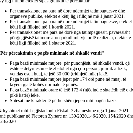
y ligj i fillon efektet sipas grafikut të përcaktuar:
Për transaksionet pa para në dorë ndërmjet tatimpaguesve dhe
organeve publike, efektet e këtij ligji fillojnë më 1 janar 2021.
Për transaksionet pa para në dorë ndërmjet tatimpaguesve, efektet
këtij ligji fillojnë më 1 korrik 2021.
Për transaksionet me para në dorë nga tatimpaguesit, pavarësisht
përgjegjësisë tatimore apo qarkullimit vjetor të realizuar, efektet e
këtij ligji fillojnë më 1 shtator 2021.
Për përcaktimin e pagës minimale në shkallë vendi”
Paga bazë minimale mujore, për punonjësit, në shkallë vendi, që
është e detyrueshme të zbatohet nga çdo person, juridik a fizik,
vendas ose i huaj, të jetë 30 000 (tridhjetë mijë) lekë.
Paga bazë minimale mujore jepet për 174 orë pune në muaj, të
kryera gjatë kohës normale të punës.
Paga bazë minimale orare të jetë 172.4 (njëqind e shtatëdhjetë e d
pikë katër) lekë.
Shtesat me karakter të përhershëm jepen mbi pagën bazë.
dryshimet mbi Legjislacionin Fiskal të zbatueshme nga 1 janar 2021
anë publikuar në Fletoren Zyrtare nr. 139/2020,146/2020, 154/2020 dh
223/2020