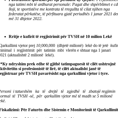
nga tatimi mbi të ardhurat personale: Pagat dhe shpërblimet e c
lloji, te sportistëve me kontrata të rregullta të cilat njihen nga
federatat përkatëse, të përfituara gjatë periudhës 1 janar 2021 de
më 31 dhjetor 2022.
Rritje e kufirit të regjistrimit për TVSH në 10 milion Lekë
Qarkullimi vjetor prej
10,
000,000 (dhjetë milionë) lekë do të jetë
k
ufir
inimal i regjistrimit për tatimin mbi vlerën e shtuar nga 1 janari
021 (aktualishtë 2 milionë lekë).
*Ky ndryshim prek edhe të gjithë tatimpaguesit të cilët ushtrojnë
ktivitetitn si profesionistë të lirë, të cilët aktualisht janë të
egjistruar për TVSH pavarësisht nga qarkullimi vjetor i tyre.
Personi i tatueshëm ka të drejtë të zgjedhë të zbatojë regjimin
ormal të TVSH -së, për qarkullim vjetor më të madh se 5 milionë
ekë.
Fiskalizimi: Për Faturën dhe Sistemin e Monitorimit të Qarkullimit