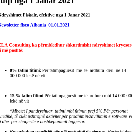
fuqi nga 1 Janar 2021
dryshimet Fiskale, efektive nga 1 Janar 2021
ewsletter fisco Albania_01.01.2021
ZLA Consulting ka përmbledhur shkurtimisht ndryshimet kryesor
i më poshtë:
0% tatim fitimi
: Për tatimpaguesit me të ardhura deri në 14
000 000 lekë në vit
15 % tatim fitimi
Për tatimpaguesit me të ardhura mbi 14 000 00
lekë në vit
*Mbetet I pandryshuar
tatimi mbi fitimin prej 5% Për personat
uridikë, të cilët ushtrojnë aktivitet për prodhimin/zhvillimin e software-
i dhe për shoqëritë e bashkëpunimit bujqësor.
Favorizohen sportistët për një periudhë dy vjeçare
:
Përjashtohe