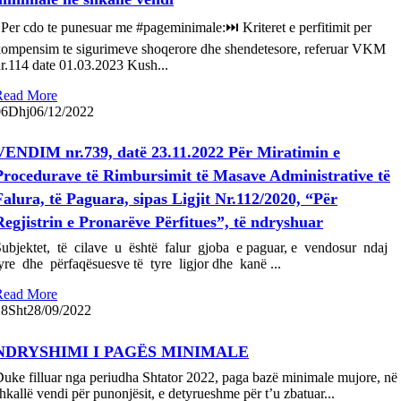
er cdo te punesuar me #pageminimale:⏭ Kriteret e perfitimit per
ompensim te sigurimeve shoqerore dhe shendetesore, referuar VKM
r.114 date 01.03.2023 Kush...
Read More
06
Dhj
06/12/2022
VENDIM nr.739, datë 23.11.2022 Për Miratimin e
Procedurave të Rimbursimit të Masave Administrative të
Falura, të Paguara, sipas Ligjit Nr.112/2020, “Për
Regjistrin e Pronarëve Përfitues”, të ndryshuar
ubjektet, të cilave u është falur gjoba e paguar, e vendosur ndaj
yre dhe përfaqësuesve të tyre ligjor dhe kanë ...
Read More
28
Sht
28/09/2022
NDRYSHIMI I PAGËS MINIMALE
uke filluar nga periudha Shtator 2022, paga bazë minimale mujore, në
hkallë vendi për punonjësit, e detyrueshme për t’u zbatuar...