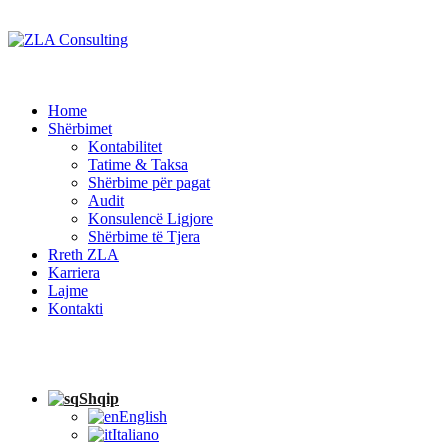
Home
Shërbimet
Kontabilitet
Tatime & Taksa
Shërbime për pagat
Audit
Konsulencë Ligjore
Shërbime të Tjera
Rreth ZLA
Karriera
Lajme
Kontakti
Shqip
English
Italiano