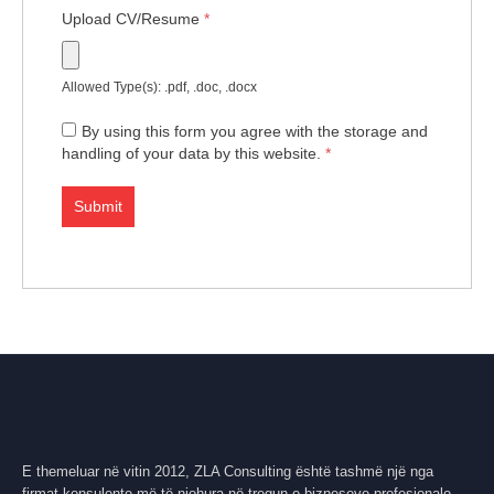
Upload CV/Resume
*
Allowed Type(s): .pdf, .doc, .docx
By using this form you agree with the storage and
handling of your data by this website.
*
E themeluar në vitin 2012, ZLA Consulting është tashmë një nga
firmat konsulente më të njohura në tregun e bizneseve profesionale.