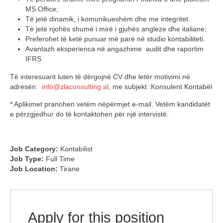
MS Office;
Të jetë dinamik, i komunikueshëm dhe me integritet.
Të jetë njohës shumë i mirë i gjuhës angleze dhe italiane;
Preferohet të ketë punuar më parë në studio kontabiliteti.
Avantazh eksperienca në angazhime audit dhe raportim
IFRS
Të interesuarit luten të dërgojnë CV dhe letër motivimi në
adresën:
info@zlaconsulting.al
, me subjekt :Konsulent Kontabël
* Aplikimet pranohen vetëm nëpërmjet e-mail. Vetëm kandidatët
e përzgjedhur do të kontaktohen për një intervistë.
Job Category:
Kontabilist
Job Type:
Full Time
Job Location:
Tirane
Apply for this position