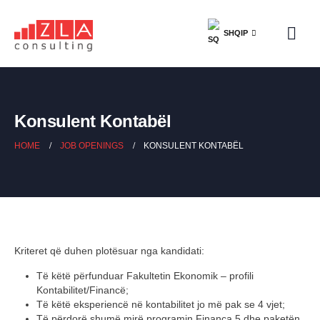
SHQIP
Konsulent Kontabël
HOME
JOB OPENINGS
KONSULENT KONTABËL
Kriteret që duhen plotësuar nga kandidati:
Të këtë përfunduar Fakultetin Ekonomik – profili
Kontabilitet/Financë;
Të këtë eksperiencë në kontabilitet jo më pak se 4 vjet;
Të përdorë shumë mirë programin Financa 5 dhe paketën