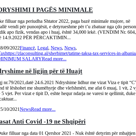
DRYSHIMI I PAGËS MINIMALE
e filluar nga periudha Shtator 2022, paga bazë minimale mujore, në
allë vendi për punonjësit, e detyrueshme për t’u zbatuar nga çdo person
idik apo fizik, vendas apo i huaj, është 34,000 lekë. (VENDIM Nr. 604,
të 14.9.2022 PËR PËRCAKTIMIN...
28/09/2022
Financë
,
Legal
,
News
,
News
,
Tax
https://zlaconsulting.al/sherbimet/tatime-taksa-tax-services-in-albania
MINIMUM SALARY
Read more...
ryshime në ligjin për të Huajt
j nr.79/2021,datë 24.6.2021 Ndryshime lidhur me vizat Viza e tipit “C
d të lëshohet me shumëhyrje dhe vlefshmëri, me afat 6 muaj, 1 vit, 2 v
 5 vjet. Per vizat e tipit D, eshte hequr ndarja ne varesi te qellimit, duke
caktuar...
25/10/2021
News
Read more...
sat Anti Covid -19 ne Shqipëri
ke filluar nga data 01 Qershor 2021 - Nuk është detyrim për mbajtjen