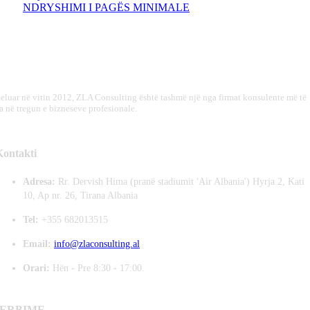
NDRYSHIMI I PAGËS MINIMALE
eluar në vitin 2012, ZLA Consulting është tashmë një nga firmat konsulente më të
a në tregun e bizneseve profesionale.
Kontakti
Adresa:
Rr. Dervish Hima (pranë stadiumit 'Air Albania') Hyrja 2, Kati
10, Ap nr. 26, Tirana Albania
Tel:
+355 682013515
Email:
info@zlaconsulting.al
Orari:
Hën - Pre 8:30 - 17:00.
ERBIME