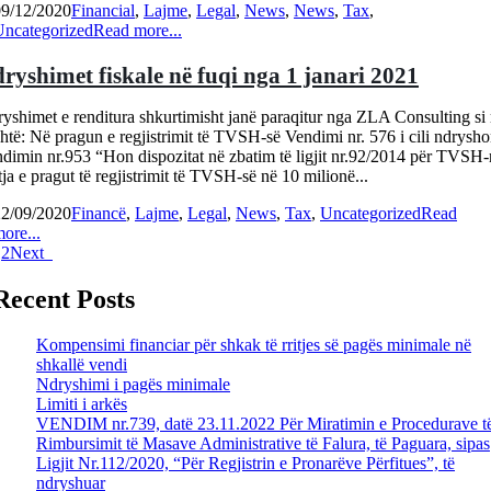
09/12/2020
Financial
,
Lajme
,
Legal
,
News
,
News
,
Tax
,
Uncategorized
Read more...
ryshimet fiskale në fuqi nga 1 janari 2021
yshimet e renditura shkurtimisht janë paraqitur nga ZLA Consulting si
htë: Në pragun e regjistrimit të TVSH-së Vendimi nr. 576 i cili ndrysh
dimin nr.953 “Hon dispozitat në zbatim të ligjit nr.92/2014 për TVSH
tja e pragut të regjistrimit të TVSH-së në 10 milionë...
22/09/2020
Financë
,
Lajme
,
Legal
,
News
,
Tax
,
Uncategorized
Read
ore...
1
2
Next
Recent Posts
Kompensimi financiar për shkak të rritjes së pagës minimale në
shkallë vendi
Ndryshimi i pagës minimale
Limiti i arkës
VENDIM nr.739, datë 23.11.2022 Për Miratimin e Procedurave t
Rimbursimit të Masave Administrative të Falura, të Paguara, sipas
Ligjit Nr.112/2020, “Për Regjistrin e Pronarëve Përfitues”, të
ndryshuar