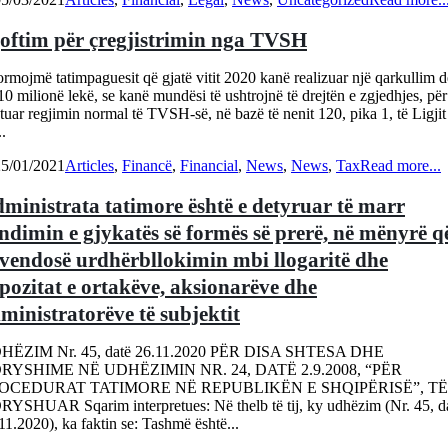
oftim për çregjistrimin nga TVSH
ormojmë tatimpaguesit që gjatë vitit 2020 kanë realizuar një qarkullim d
10 milionë lekë, se kanë mundësi të ushtrojnë të drejtën e zgjedhjes, për
tuar regjimin normal të TVSH-së, në bazë të nenit 120, pika 1, të Ligjit
..
25/01/2021
Articles
,
Financë
,
Financial
,
News
,
News
,
Tax
Read more...
ministrata tatimore është e detyruar të marr
ndimin e gjykatës së formës së prerë, në mënyrë q
 vendosë urdhërbllokimin mbi llogaritë dhe
pozitat e ortakëve, aksionarëve dhe
ministratorëve të subjektit
HËZIM Nr. 45, datë 26.11.2020 PËR DISA SHTESA DHE
RYSHIME NË UDHËZIMIN NR. 24, DATË 2.9.2008, “PËR
OCEDURAT TATIMORE NË REPUBLIKËN E SHQIPËRISË”, TË
YSHUAR Sqarim interpretues: Në thelb të tij, ky udhëzim (Nr. 45, d
11.2020), ka faktin se: Tashmë është...