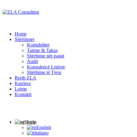
Home
Shërbimet
Kontabilitet
Tatime & Taksa
Shërbime për pagat
Audit
Konsulencë Ligjore
Shërbime të Tjera
Rreth ZLA
Karriera
Lajme
Kontakti
Shqip
English
Italiano