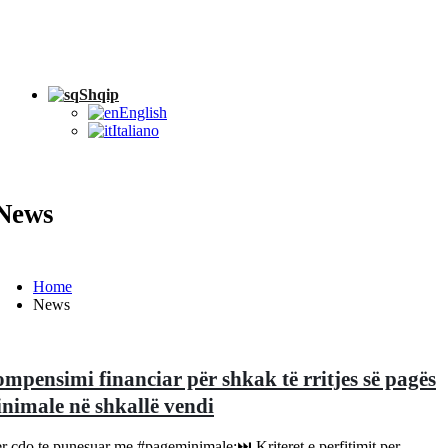
Shqip
English
Italiano
News
Home
News
mpensimi financiar për shkak të rritjes së pagës
nimale në shkallë vendi
 cdo te punesuar me #pageminimale:⏭ Kriteret e perfitimit per