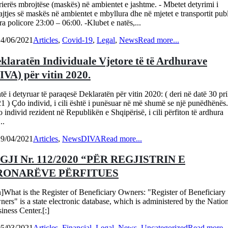
rierës mbrojtëse (maskës) në ambientet e jashtme. - Mbetet detyrimi i
jtjes së maskës në ambientet e mbyllura dhe në mjetet e transportit publ
ra policore 23:00 – 06:00. -Klubet e natës,...
14/06/2021
Articles
,
Covid-19
,
Legal
,
News
Read more...
klaratën Individuale Vjetore të të Ardhurave
IVA) për vitin 2020.
të i detyruar të paraqesë Deklaratën për vitin 2020: ( deri në datë 30 pri
1 ) Çdo individ, i cili është i punësuar në më shumë se një punëdhënës.
 individ rezident në Republikën e Shqipërisë, i cili përfiton të ardhura
..
29/04/2021
Articles
,
News
DIVA
Read more...
GJI Nr. 112/2020 “PËR REGJISTRIN E
RONARËVE PËRFITUES
n]What is the Register of Beneficiary Owners: "Register of Beneficiary
ers" is a state electronic database, which is administered by the Natio
iness Center.[:]
05/03/2021
Articles
,
Financial
,
Legal
,
News
,
Uncategorized
Read more..