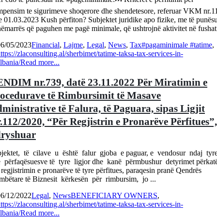
pensim te sigurimeve shoqerore dhe shendetesore, referuar VKM nr.1
e 01.03.2023 Kush përfiton? Subjektet juridike apo fizike, me të punës
ëmarrës që paguhen me pagë minimale, që ushtrojnë aktivitet në fushat 
06/05/2023
Financial
,
Lajme
,
Legal
,
News
,
Tax
#pagaminimale #tatime
,
ttps://zlaconsulting.al/sherbimet/tatime-taksa-tax-services-in-
lbania/
Read more...
NDIM nr.739, datë 23.11.2022 Për Miratimin e
ocedurave të Rimbursimit të Masave
ministrative të Falura, të Paguara, sipas Ligjit
.112/2020, “Për Regjistrin e Pronarëve Përfitues”,
ryshuar
jektet, të cilave u është falur gjoba e paguar, e vendosur ndaj tyr
 përfaqësuesve të tyre ligjor dhe kanë përmbushur detyrimet përkat
 regjistrimin e pronarëve të tyre përfitues, paraqesin pranë Qendrës
bëtare të Biznesit kërkesën për rimbursim, jo ...
06/12/2022
Legal
,
News
BENEFICIARY OWNERS
,
ttps://zlaconsulting.al/sherbimet/tatime-taksa-tax-services-in-
lbania/
Read more...